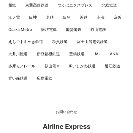
相鉄
東葉高速鉄道
つくばエクスプレス
北総鉄道
江ノ電
阪神
名鉄
阪急
近鉄
南海
京阪
Osaka Metro
阪堺電車
能勢電鉄
叡山電鉄
えちごトキめき鉄道
秩父鉄道
富士山麓電気鉄道
大井川鐵道
伊豆箱根鉄道
豊橋鉄道
JAL
ANA
多摩モノレール
叡山電車
IRいしかわ鉄道
近江鉄道
青い森鉄道
広島電鉄
お問い合わせ
Airline Express