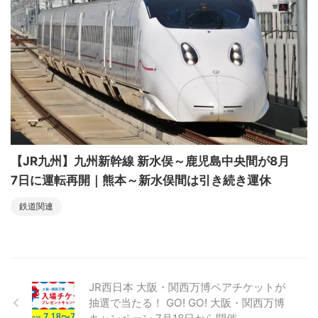
【JR九州】九州新幹線 新水俣～鹿児島中央間が8月
7日に運転再開｜熊本～新水俣間は引き続き運休
鉄道関連
JR西日本 大阪・関西万博ペアチケットが
抽選で当たる！ GO! GO! 大阪・関西万博