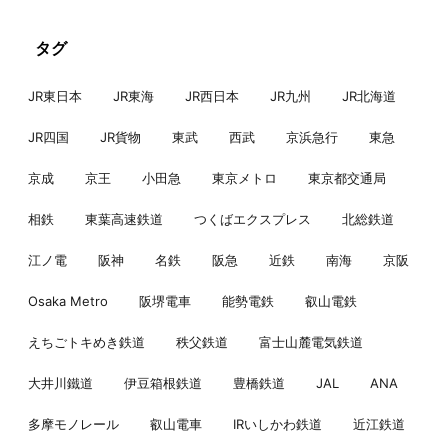
タグ
JR東日本
JR東海
JR西日本
JR九州
JR北海道
JR四国
JR貨物
東武
西武
京浜急行
東急
京成
京王
小田急
東京メトロ
東京都交通局
相鉄
東葉高速鉄道
つくばエクスプレス
北総鉄道
江ノ電
阪神
名鉄
阪急
近鉄
南海
京阪
Osaka Metro
阪堺電車
能勢電鉄
叡山電鉄
えちごトキめき鉄道
秩父鉄道
富士山麓電気鉄道
大井川鐵道
伊豆箱根鉄道
豊橋鉄道
JAL
ANA
多摩モノレール
叡山電車
IRいしかわ鉄道
近江鉄道