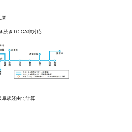
互間
続きTOICA非対応
、岐阜駅経由で計算