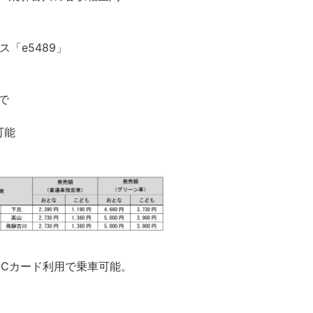
「e5489」
で
可能
系ICカード利用で乗車可能。