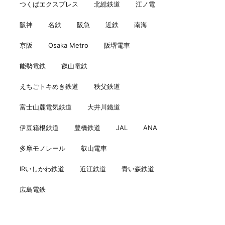
つくばエクスプレス
北総鉄道
江ノ電
阪神
名鉄
阪急
近鉄
南海
京阪
Osaka Metro
阪堺電車
能勢電鉄
叡山電鉄
えちごトキめき鉄道
秩父鉄道
富士山麓電気鉄道
大井川鐵道
伊豆箱根鉄道
豊橋鉄道
JAL
ANA
多摩モノレール
叡山電車
IRいしかわ鉄道
近江鉄道
青い森鉄道
広島電鉄