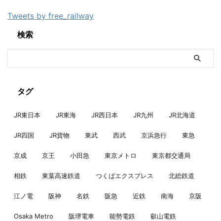
Tweets by free_railway
検索
タグ
JR東日本
JR東海
JR西日本
JR九州
JR北海道
JR四国
JR貨物
東武
西武
京浜急行
東急
京成
京王
小田急
東京メトロ
東京都交通局
相鉄
東葉高速鉄道
つくばエクスプレス
北総鉄道
江ノ電
阪神
名鉄
阪急
近鉄
南海
京阪
Osaka Metro
阪堺電車
能勢電鉄
叡山電鉄