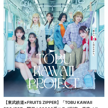
【東武鉄道×FRUITS ZIPPER】「TOBU KAWAII