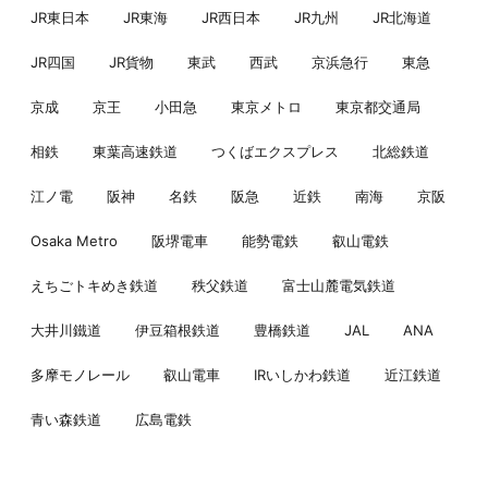
JR東日本
JR東海
JR西日本
JR九州
JR北海道
JR四国
JR貨物
東武
西武
京浜急行
東急
京成
京王
小田急
東京メトロ
東京都交通局
相鉄
東葉高速鉄道
つくばエクスプレス
北総鉄道
江ノ電
阪神
名鉄
阪急
近鉄
南海
京阪
Osaka Metro
阪堺電車
能勢電鉄
叡山電鉄
えちごトキめき鉄道
秩父鉄道
富士山麓電気鉄道
大井川鐵道
伊豆箱根鉄道
豊橋鉄道
JAL
ANA
多摩モノレール
叡山電車
IRいしかわ鉄道
近江鉄道
青い森鉄道
広島電鉄