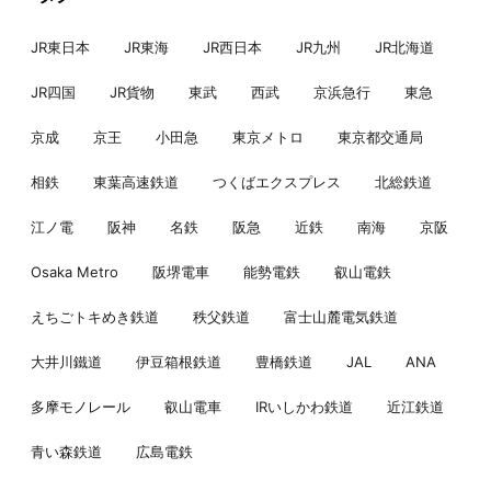
JR東日本
JR東海
JR西日本
JR九州
JR北海道
JR四国
JR貨物
東武
西武
京浜急行
東急
京成
京王
小田急
東京メトロ
東京都交通局
相鉄
東葉高速鉄道
つくばエクスプレス
北総鉄道
江ノ電
阪神
名鉄
阪急
近鉄
南海
京阪
Osaka Metro
阪堺電車
能勢電鉄
叡山電鉄
えちごトキめき鉄道
秩父鉄道
富士山麓電気鉄道
大井川鐵道
伊豆箱根鉄道
豊橋鉄道
JAL
ANA
多摩モノレール
叡山電車
IRいしかわ鉄道
近江鉄道
青い森鉄道
広島電鉄