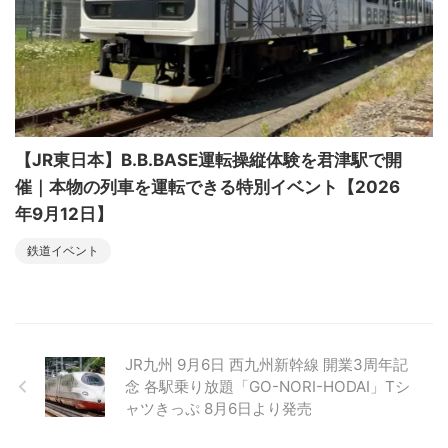
【JR東日本】B.B.BASE運転操縦体験を君津駅で開
催｜本物の列車を運転できる特別イベント【2026
年9月12日】
鉄道イベント
JR九州 9月6日 西九州新幹線 開業3周年記
念 各駅乗り放題「GO-NORI-HODAI」Tシ
ャツきっぷ 8月6日より発売