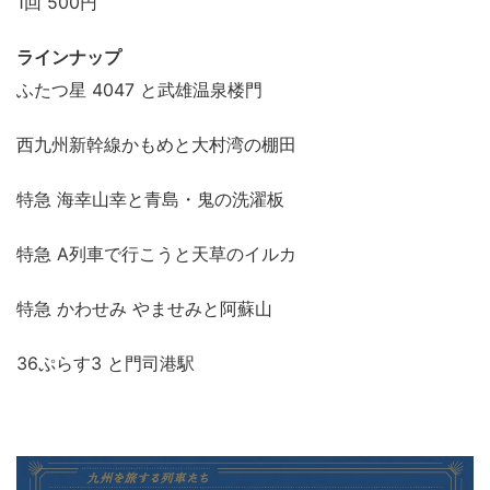
1回 500円
ラインナップ
ふたつ星 4047 と武雄温泉楼門
西九州新幹線かもめと大村湾の棚田
特急 海幸山幸と青島・鬼の洗濯板
特急 A列車で行こうと天草のイルカ
特急 かわせみ やませみと阿蘇山
36ぷらす3 と門司港駅