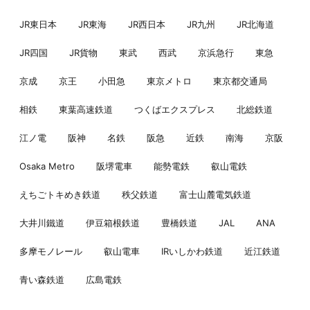
JR東日本
JR東海
JR西日本
JR九州
JR北海道
JR四国
JR貨物
東武
西武
京浜急行
東急
京成
京王
小田急
東京メトロ
東京都交通局
相鉄
東葉高速鉄道
つくばエクスプレス
北総鉄道
江ノ電
阪神
名鉄
阪急
近鉄
南海
京阪
Osaka Metro
阪堺電車
能勢電鉄
叡山電鉄
えちごトキめき鉄道
秩父鉄道
富士山麓電気鉄道
大井川鐵道
伊豆箱根鉄道
豊橋鉄道
JAL
ANA
多摩モノレール
叡山電車
IRいしかわ鉄道
近江鉄道
青い森鉄道
広島電鉄