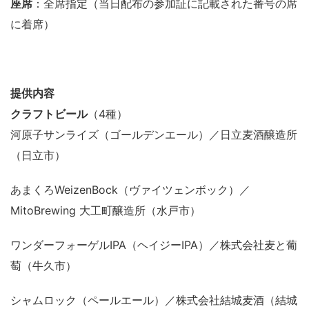
座席
：全席指定（当日配布の参加証に記載された番号の席
に着席）
提供内容
クラフトビール
（4種）
河原子サンライズ（ゴールデンエール）／日立麦酒醸造所
（日立市）
あまくろWeizenBock（ヴァイツェンボック）／
MitoBrewing 大工町醸造所（水戸市）
ワンダーフォーゲルIPA（ヘイジーIPA）／株式会社麦と葡
萄（牛久市）
シャムロック（ペールエール）／株式会社結城麦酒（結城