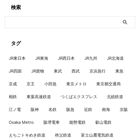
検索
タグ
JR東日本
JR東海
JR西日本
JR九州
JR北海道
JR四国
JR貨物
東武
西武
京浜急行
東急
京成
京王
小田急
東京メトロ
東京都交通局
相鉄
東葉高速鉄道
つくばエクスプレス
北総鉄道
江ノ電
阪神
名鉄
阪急
近鉄
南海
京阪
Osaka Metro
阪堺電車
能勢電鉄
叡山電鉄
えちごトキめき鉄道
秩父鉄道
富士山麓電気鉄道