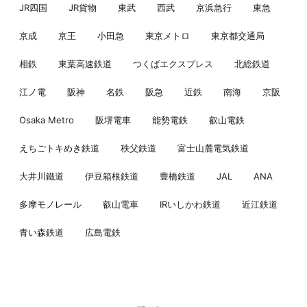
JR四国
JR貨物
東武
西武
京浜急行
東急
京成
京王
小田急
東京メトロ
東京都交通局
相鉄
東葉高速鉄道
つくばエクスプレス
北総鉄道
江ノ電
阪神
名鉄
阪急
近鉄
南海
京阪
Osaka Metro
阪堺電車
能勢電鉄
叡山電鉄
えちごトキめき鉄道
秩父鉄道
富士山麓電気鉄道
大井川鐵道
伊豆箱根鉄道
豊橋鉄道
JAL
ANA
多摩モノレール
叡山電車
IRいしかわ鉄道
近江鉄道
青い森鉄道
広島電鉄