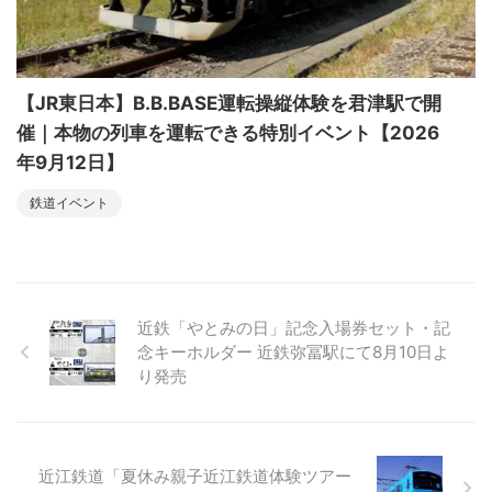
【JR東日本】B.B.BASE運転操縦体験を君津駅で開
催｜本物の列車を運転できる特別イベント【2026
年9月12日】
鉄道イベント
近鉄「やとみの日」記念入場券セット・記
念キーホルダー 近鉄弥冨駅にて8月10日よ
り発売
近江鉄道「夏休み親子近江鉄道体験ツアー