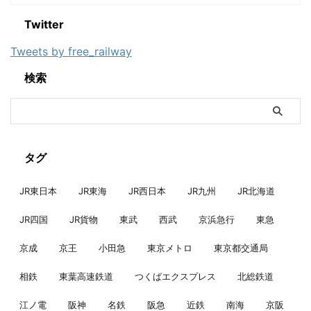
Twitter
Tweets by free_railway
検索
タグ
JR東日本
JR東海
JR西日本
JR九州
JR北海道
JR四国
JR貨物
東武
西武
京浜急行
東急
京成
京王
小田急
東京メトロ
東京都交通局
相鉄
東葉高速鉄道
つくばエクスプレス
北総鉄道
江ノ電
阪神
名鉄
阪急
近鉄
南海
京阪