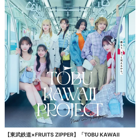
【東武鉄道×FRUITS ZIPPER】「TOBU KAWAII