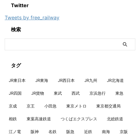
Twitter
Tweets by free_railway
検索
タグ
JR東日本
JR東海
JR西日本
JR九州
JR北海道
JR四国
JR貨物
東武
西武
京浜急行
東急
京成
京王
小田急
東京メトロ
東京都交通局
相鉄
東葉高速鉄道
つくばエクスプレス
北総鉄道
江ノ電
阪神
名鉄
阪急
近鉄
南海
京阪