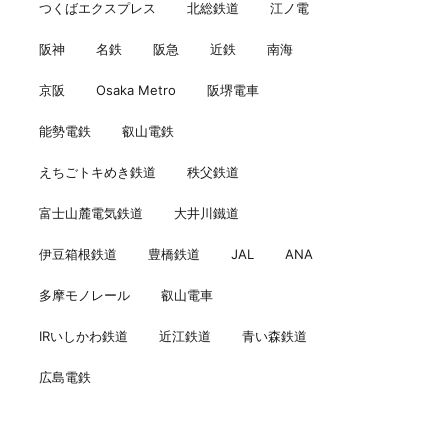
つくばエクスプレス
北総鉄道
江ノ電
阪神
名鉄
阪急
近鉄
南海
京阪
Osaka Metro
阪堺電車
能勢電鉄
叡山電鉄
えちごトキめき鉄道
秩父鉄道
富士山麓電気鉄道
大井川鐵道
伊豆箱根鉄道
豊橋鉄道
JAL
ANA
多摩モノレール
叡山電車
IRいしかわ鉄道
近江鉄道
青い森鉄道
広島電鉄