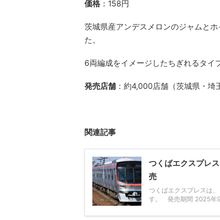
価格
：158円
茨城県産アンデスメロンのジャムとホ
た。
6両編成をイメージしたちぎれるタイ
発売店舗
：約4,000店舗（茨城県・
関連記事
つくばエクスプレス 
売
つくばエクスプレスは、「
す。 発売期間 2025年9月