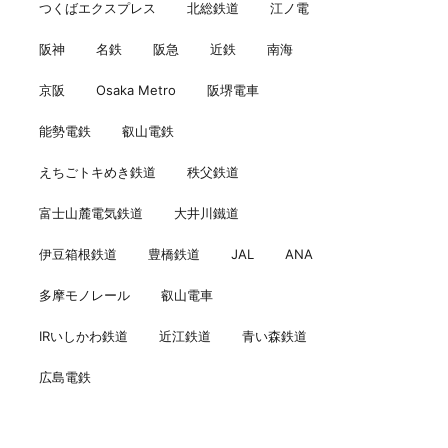
つくばエクスプレス
北総鉄道
江ノ電
阪神
名鉄
阪急
近鉄
南海
京阪
Osaka Metro
阪堺電車
能勢電鉄
叡山電鉄
えちごトキめき鉄道
秩父鉄道
富士山麓電気鉄道
大井川鐵道
伊豆箱根鉄道
豊橋鉄道
JAL
ANA
多摩モノレール
叡山電車
IRいしかわ鉄道
近江鉄道
青い森鉄道
広島電鉄