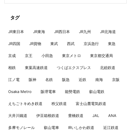
タグ
JR東日本
JR東海
JR西日本
JR九州
JR北海道
JR四国
JR貨物
東武
西武
京浜急行
東急
京成
京王
小田急
東京メトロ
東京都交通局
相鉄
東葉高速鉄道
つくばエクスプレス
北総鉄道
江ノ電
阪神
名鉄
阪急
近鉄
南海
京阪
Osaka Metro
阪堺電車
能勢電鉄
叡山電鉄
えちごトキめき鉄道
秩父鉄道
富士山麓電気鉄道
大井川鐵道
伊豆箱根鉄道
豊橋鉄道
JAL
ANA
多摩モノレール
叡山電車
IRいしかわ鉄道
近江鉄道