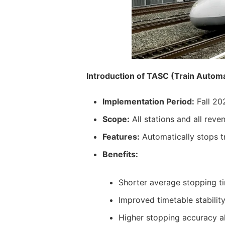
Introduction of TASC (Train Automa
Implementation Period:
Fall 20
Scope:
All stations and all rev
Features:
Automatically stops tr
Benefits:
Shorter average stopping 
Improved timetable stabilit
Higher stopping accuracy al