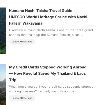
Kumano Nachi Taisha Travel Guide:
UNESCO World Heritage Shrine with Nachi
Falls in Wakayama
Overview Kumano Nachi Taisha is one of the three grand
shrines that make up the Kumano Sanzan, a sac ...
Japan Attractions
My Credit Cards Stopped Working Abroad
— How Revolut Saved My Thailand & Laos
Trip
What would you do if your credit cards suddenly stopped
working overseas? I actually went through ex ...
Japan Attractions