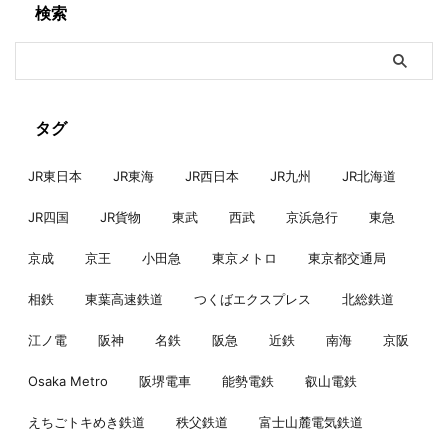
検索
タグ
JR東日本
JR東海
JR西日本
JR九州
JR北海道
JR四国
JR貨物
東武
西武
京浜急行
東急
京成
京王
小田急
東京メトロ
東京都交通局
相鉄
東葉高速鉄道
つくばエクスプレス
北総鉄道
江ノ電
阪神
名鉄
阪急
近鉄
南海
京阪
Osaka Metro
阪堺電車
能勢電鉄
叡山電鉄
えちごトキめき鉄道
秩父鉄道
富士山麓電気鉄道