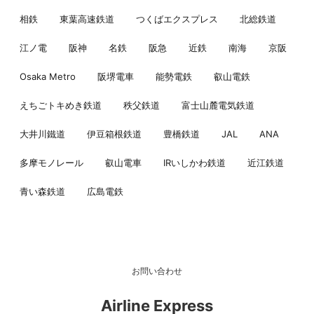
相鉄
東葉高速鉄道
つくばエクスプレス
北総鉄道
江ノ電
阪神
名鉄
阪急
近鉄
南海
京阪
Osaka Metro
阪堺電車
能勢電鉄
叡山電鉄
えちごトキめき鉄道
秩父鉄道
富士山麓電気鉄道
大井川鐵道
伊豆箱根鉄道
豊橋鉄道
JAL
ANA
多摩モノレール
叡山電車
IRいしかわ鉄道
近江鉄道
青い森鉄道
広島電鉄
お問い合わせ
Airline Express