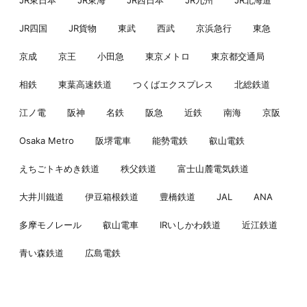
JR四国
JR貨物
東武
西武
京浜急行
東急
京成
京王
小田急
東京メトロ
東京都交通局
相鉄
東葉高速鉄道
つくばエクスプレス
北総鉄道
江ノ電
阪神
名鉄
阪急
近鉄
南海
京阪
Osaka Metro
阪堺電車
能勢電鉄
叡山電鉄
えちごトキめき鉄道
秩父鉄道
富士山麓電気鉄道
大井川鐵道
伊豆箱根鉄道
豊橋鉄道
JAL
ANA
多摩モノレール
叡山電車
IRいしかわ鉄道
近江鉄道
青い森鉄道
広島電鉄