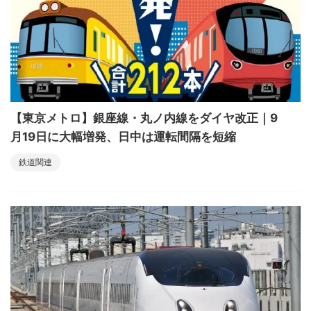
【東京メトロ】銀座線・丸ノ内線をダイヤ改正｜9
月19日に大幅増発、日中は運転間隔を短縮
鉄道関連