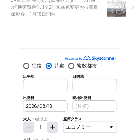
JR東日本 長野総合車両センター「211系
が“横須賀色”に!？211系塗色変更お披露目
撮影会」1月18日開催