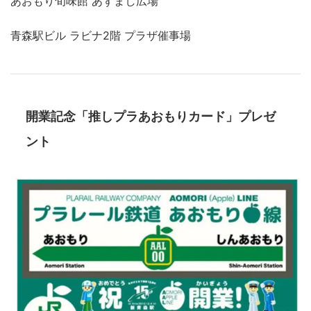
あおもり旬味館 あずまし広場
青森駅ビル ラビナ2階 プラザ催事場
開業記念「推しプラあおもりカード」プレゼ
ント