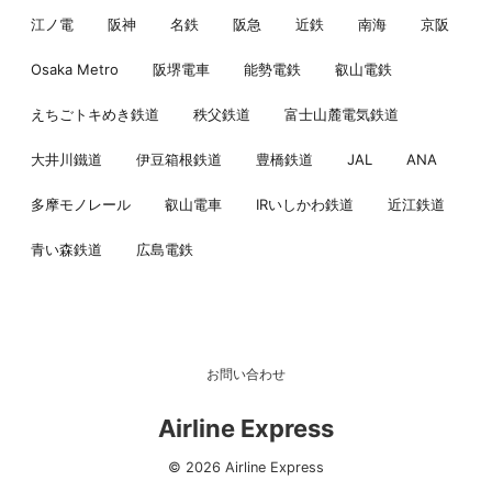
江ノ電
阪神
名鉄
阪急
近鉄
南海
京阪
Osaka Metro
阪堺電車
能勢電鉄
叡山電鉄
えちごトキめき鉄道
秩父鉄道
富士山麓電気鉄道
大井川鐵道
伊豆箱根鉄道
豊橋鉄道
JAL
ANA
多摩モノレール
叡山電車
IRいしかわ鉄道
近江鉄道
青い森鉄道
広島電鉄
お問い合わせ
Airline Express
© 2026 Airline Express