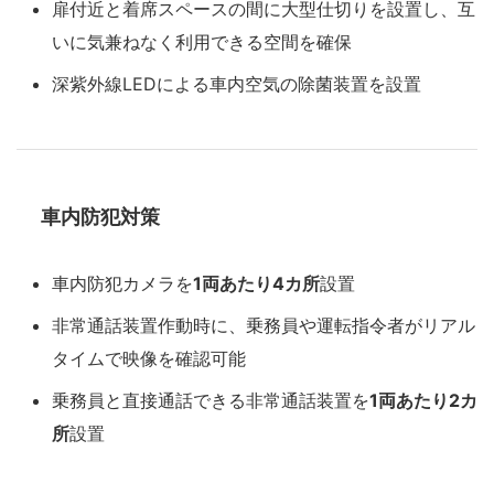
扉付近と着席スペースの間に大型仕切りを設置し、互
いに気兼ねなく利用できる空間を確保
深紫外線LEDによる車内空気の除菌装置を設置
車内防犯対策
車内防犯カメラを
1両あたり4カ所
設置
非常通話装置作動時に、乗務員や運転指令者がリアル
タイムで映像を確認可能
乗務員と直接通話できる非常通話装置を
1両あたり2カ
所
設置