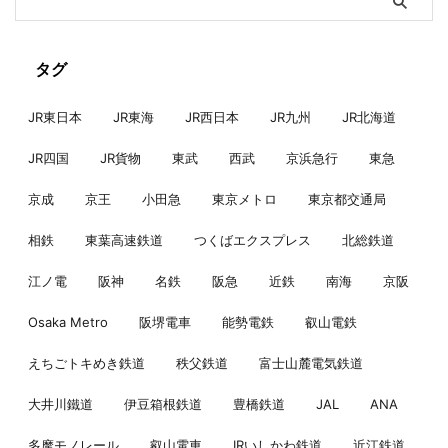
タグ
JR東日本
JR東海
JR西日本
JR九州
JR北海道
JR四国
JR貨物
東武
西武
京浜急行
東急
京成
京王
小田急
東京メトロ
東京都交通局
相鉄
東葉高速鉄道
つくばエクスプレス
北総鉄道
江ノ電
阪神
名鉄
阪急
近鉄
南海
京阪
Osaka Metro
阪堺電車
能勢電鉄
叡山電鉄
えちごトキめき鉄道
秩父鉄道
富士山麓電気鉄道
大井川鐵道
伊豆箱根鉄道
豊橋鉄道
JAL
ANA
多摩モノレール
叡山電車
IRいしかわ鉄道
近江鉄道