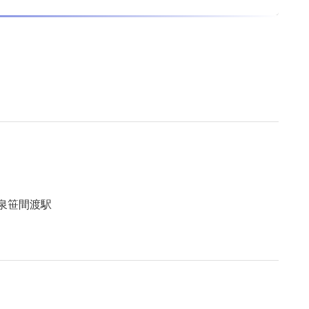
泉笹間渡駅