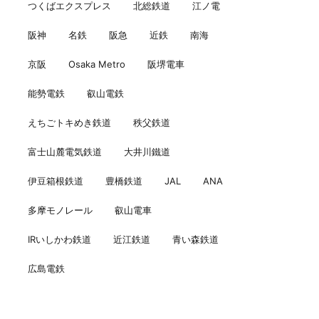
つくばエクスプレス
北総鉄道
江ノ電
阪神
名鉄
阪急
近鉄
南海
京阪
Osaka Metro
阪堺電車
能勢電鉄
叡山電鉄
えちごトキめき鉄道
秩父鉄道
富士山麓電気鉄道
大井川鐵道
伊豆箱根鉄道
豊橋鉄道
JAL
ANA
多摩モノレール
叡山電車
IRいしかわ鉄道
近江鉄道
青い森鉄道
広島電鉄