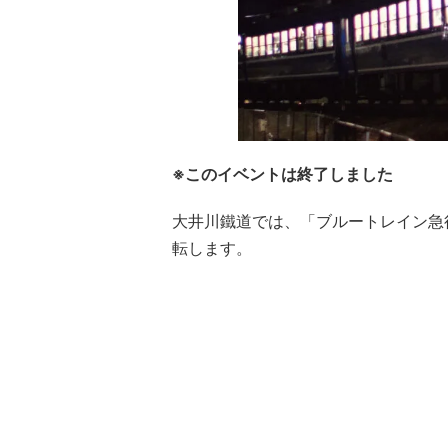
※このイベントは終了しました
大井川鐵道
では、「ブルートレイン急行
転します。