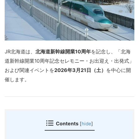
JR北海道
は、
北海道新幹線開業10周年
を記念し、「北海
道新幹線開業10周年記念セレモニー・お出迎え・出発式」
および関連イベントを
2026年3月21日（土）
を中心に開
催します。
Contents
[
hide
]