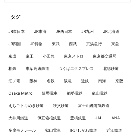
タグ
JR東日本
JR東海
JR西日本
JR九州
JR北海道
JR四国
JR貨物
東武
西武
京浜急行
東急
京成
京王
小田急
東京メトロ
東京都交通局
相鉄
東葉高速鉄道
つくばエクスプレス
北総鉄道
江ノ電
阪神
名鉄
阪急
近鉄
南海
京阪
Osaka Metro
阪堺電車
能勢電鉄
叡山電鉄
えちごトキめき鉄道
秩父鉄道
富士山麓電気鉄道
大井川鐵道
伊豆箱根鉄道
豊橋鉄道
JAL
ANA
多摩モノレール
叡山電車
IRいしかわ鉄道
近江鉄道