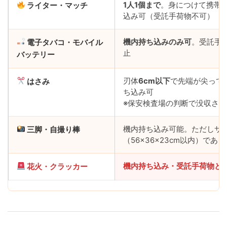
1人1個まで
。身につけて携帯
ライター・マッチ
込み可（受託手荷物不可）
機内持ち込みのみ可
。受託手
電子タバコ・モバイル
止
バッテリー
刃体
6cm以下
で先端が尖って
はさみ
ち込み可
※保安検査場の判断で没収さ
機内持ち込み可能。ただしサ
三脚・自撮り棒
（56×36×23cm以内）であ
機内持ち込み・受託手荷物と
花火・クラッカー