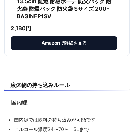
13.5cm 難燃 耐熱ポーチ 防火バック 耐
火袋 防爆バック 防火袋 Sサイズ 200-
BAGINFP1SV
2,180円
Amazonで詳細を見る
液体物の持ち込みルール
国内線
国内線では飲料の持ち込みが可能です。
アルコール濃度24〜70％：5Lまで