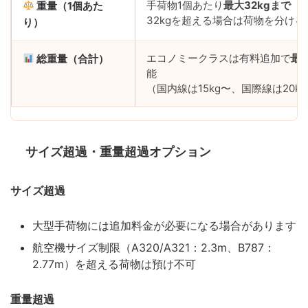
手荷物1個あたり
最大32kgまで
重量（1個あた
32kgを超える場合は荷物を分け
り）
エコノミークラスは有料追加で
最大
総重量（合計）
能
（国内線は15kg〜、国際線は20kg
サイズ超過・重量超過オプション
サイズ超過
大型手荷物には追加料金が必要になる場合があります
航空機サイズ制限（A320/A321：2.3m、B787：
2.77m）を超える荷物は預け不可
重量超過