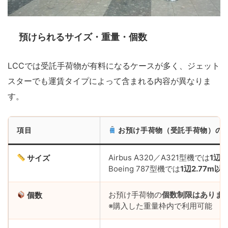
預けられるサイズ・重量・個数
LCCでは受託手荷物が有料になるケースが多く、ジェット
スターでも運賃タイプによって含まれる内容が異なりま
す。
項目
お預け手荷物（受託手荷物）の
Airbus A320／A321型機では
1辺2
サイズ
Boeing 787型機では
1辺2.77m以
お預け手荷物の
個数制限はありま
個数
※購入した重量枠内で利用可能