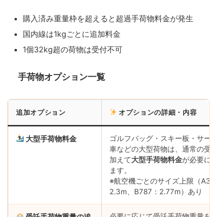
購入済み重量枠を超えると超過手荷物料金が発生
国内線は1kgごとに追加料金
1個32kg超の荷物は受付不可
手荷物オプション一覧
追加オプション
オプションの詳細・内容
ゴルフバッグ・スキー板・サー
大型手荷物料金
車などの大型荷物は、通常の受
加えて
大型手荷物料金
が必要に
ます。
※航空機ごとのサイズ上限（A320/
2.3m、B787：2.77m）あり
必要に応じて受託手荷物重量を
受託手荷物重量の追