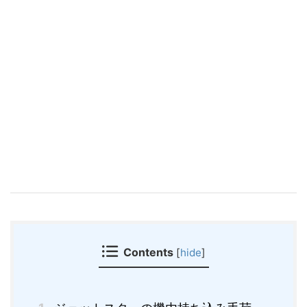
Contents
[
hide
]