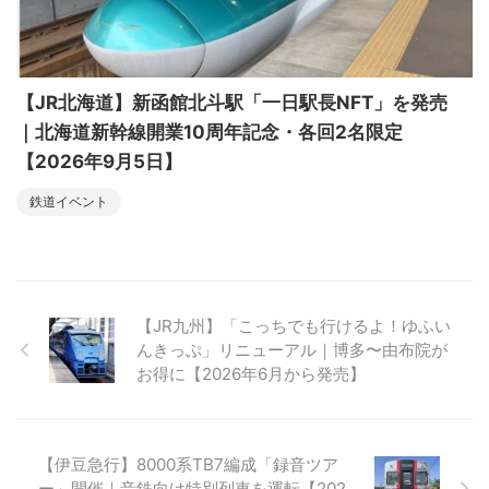
【JR北海道】新函館北斗駅「一日駅長NFT」を発売
｜北海道新幹線開業10周年記念・各回2名限定
【2026年9月5日】
鉄道イベント
【JR九州】「こっちでも行けるよ！ゆふい
んきっぷ」リニューアル｜博多〜由布院が
お得に【2026年6月から発売】
【伊豆急行】8000系TB7編成「録音ツア
ー」開催｜音鉄向け特別列車を運転【202