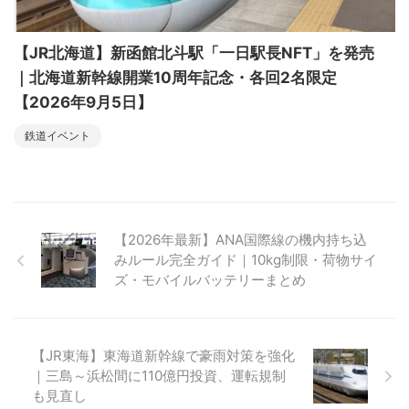
【JR北海道】新函館北斗駅「一日駅長NFT」を発売
｜北海道新幹線開業10周年記念・各回2名限定
【2026年9月5日】
鉄道イベント
【2026年最新】ANA国際線の機内持ち込
みルール完全ガイド｜10kg制限・荷物サイ
ズ・モバイルバッテリーまとめ
【JR東海】東海道新幹線で豪雨対策を強化
｜三島～浜松間に110億円投資、運転規制
も見直し