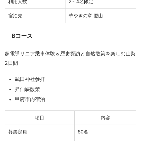
利用人数
2～4名限定
宿泊先
華やぎの章 慶山
Bコース
超電導リニア乗車体験＆歴史探訪と自然散策を楽しむ山梨
2日間
武田神社参拝
昇仙峡散策
甲府市内宿泊
項目
内容
募集定員
80名