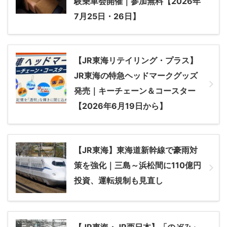
験乗車会開催｜参加無料【2026年
7月25日・26日】
【JR東海リテイリング・プラス】
JR東海の特急ヘッドマークグッズ
発売｜キーチェーン＆コースター
【2026年6月19日から】
【JR東海】東海道新幹線で豪雨対
策を強化｜三島～浜松間に110億円
投資、運転規制も見直し
【JR東海・JR西日本】「のぞみ」