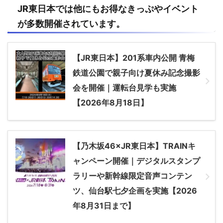
JR
東日本
では他にもお得なきっぷやイベント
が多数開催されています。
【JR東日本】201系車内公開 青梅
鉄道公園で親子向け夏休み記念撮影
会を開催｜運転台見学も実施
【2026年8月18日】
【乃木坂46×JR東日本】TRAINキ
ャンペーン開催｜デジタルスタンプ
ラリーや新幹線限定音声コンテン
ツ、仙台駅七夕企画を実施【2026
年8月31日まで】