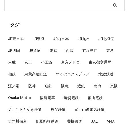
タグ
JR東日本
JR東海
JR西日本
JR九州
JR北海道
JR四国
JR貨物
東武
西武
京浜急行
東急
京成
京王
小田急
東京メトロ
東京都交通局
相鉄
東葉高速鉄道
つくばエクスプレス
北総鉄道
江ノ電
阪神
名鉄
阪急
近鉄
南海
京阪
Osaka Metro
阪堺電車
能勢電鉄
叡山電鉄
えちごトキめき鉄道
秩父鉄道
富士山麓電気鉄道
大井川鐵道
伊豆箱根鉄道
豊橋鉄道
JAL
ANA