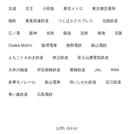
京成
京王
小田急
東京メトロ
東京都交通局
相鉄
東葉高速鉄道
つくばエクスプレス
北総鉄道
江ノ電
阪神
名鉄
阪急
近鉄
南海
京阪
Osaka Metro
阪堺電車
能勢電鉄
叡山電鉄
えちごトキめき鉄道
秩父鉄道
富士山麓電気鉄道
大井川鐵道
伊豆箱根鉄道
豊橋鉄道
JAL
ANA
多摩モノレール
叡山電車
IRいしかわ鉄道
近江鉄道
青い森鉄道
広島電鉄
お問い合わせ