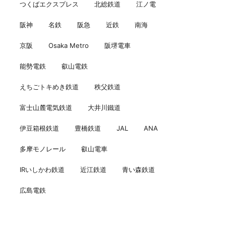
つくばエクスプレス
北総鉄道
江ノ電
阪神
名鉄
阪急
近鉄
南海
京阪
Osaka Metro
阪堺電車
能勢電鉄
叡山電鉄
えちごトキめき鉄道
秩父鉄道
富士山麓電気鉄道
大井川鐵道
伊豆箱根鉄道
豊橋鉄道
JAL
ANA
多摩モノレール
叡山電車
IRいしかわ鉄道
近江鉄道
青い森鉄道
広島電鉄