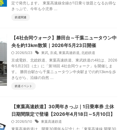
定で発売します。 東葉高速線全線が1日乗り放題となるお得な
きっぷで、今年も小児券 ...
鉄道関連
【4社合同ウォーク】勝田台～千葉ニュータウン中
央を約13km散策｜2026年5月23日開催
2026/5/23
東武
,
京成
,
東葉高速鉄道
,
北総鉄道
京成電鉄、北総鉄道、東葉高速鉄道、東武鉄道の4社は、2026
年5月23日（土）に「第18回 4社合同ウォーク」を開催しま
す。 勝田台駅から千葉ニュータウン中央駅までの約13kmを歩
きながら、沿線の自然 ...
鉄道イベント
【東葉高速鉄道】30周年きっぷ｜1日乗車券 土休
日期間限定で登場【2026年4月18日～5月10日】
2026/5/10
東葉高速鉄道
東葉高速鉄道は、開業30周年を記念した「東葉高速線 開業30