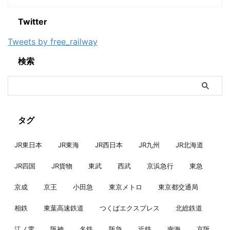
Twitter
Tweets by free_railway
検索
タグ
JR東日本
JR東海
JR西日本
JR九州
JR北海道
JR四国
JR貨物
東武
西武
京浜急行
東急
京成
京王
小田急
東京メトロ
東京都交通局
相鉄
東葉高速鉄道
つくばエクスプレス
北総鉄道
江ノ電
阪神
名鉄
阪急
近鉄
南海
京阪