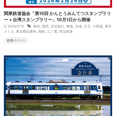
関東鉄道協会「第15回 かんとうみんてつスタンプラリ
ー＋台湾スタンプラリー」10月1日から開催
2026/2/15
東武
,
西武
,
京浜急行
,
東急
,
京成
,
京王
,
小田急
,
東京
メトロ
,
東京都交通局
,
相鉄
,
江ノ電
,
秩父鉄道
鉄道イベント