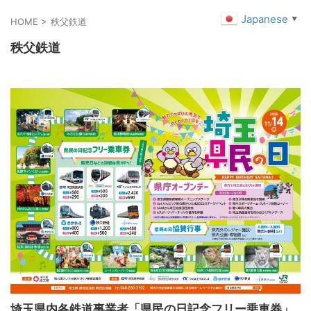
Japanese
▼
HOME
>
秩父鉄道
秩父鉄道
埼玉県内各鉄道事業者「県民の日記念フリー乗車券」