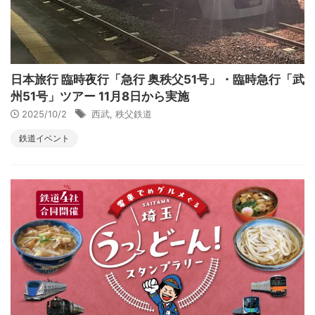
日本旅行 臨時夜行「急行 奥秩父51号」・臨時急行「武
州51号」ツアー 11月8日から実施
2025/10/2
西武
,
秩父鉄道
鉄道イベント