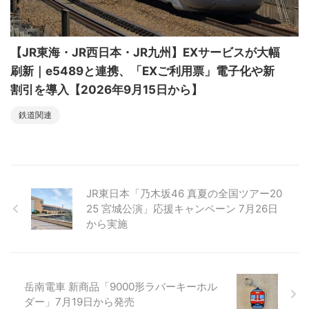
【JR東海・JR西日本・JR九州】EXサービスが大幅
刷新｜e5489と連携、「EXご利用票」電子化や新
割引を導入【2026年9月15日から】
鉄道関連
JR東日本「乃木坂46 真夏の全国ツアー20
25 宮城公演」応援キャンペーン 7月26日
から実施
岳南電車 新商品「9000形ラバーキーホル
ダー」7月19日から発売