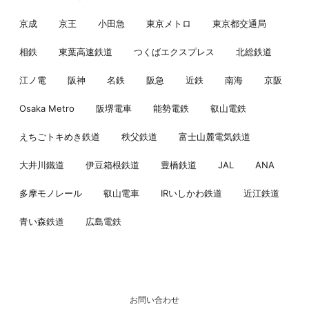
京成
京王
小田急
東京メトロ
東京都交通局
相鉄
東葉高速鉄道
つくばエクスプレス
北総鉄道
江ノ電
阪神
名鉄
阪急
近鉄
南海
京阪
Osaka Metro
阪堺電車
能勢電鉄
叡山電鉄
えちごトキめき鉄道
秩父鉄道
富士山麓電気鉄道
大井川鐵道
伊豆箱根鉄道
豊橋鉄道
JAL
ANA
多摩モノレール
叡山電車
IRいしかわ鉄道
近江鉄道
青い森鉄道
広島電鉄
お問い合わせ