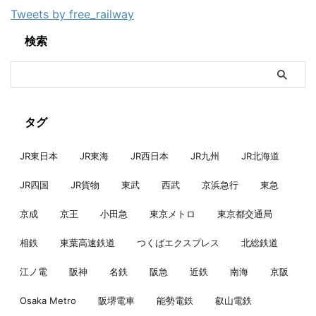
Tweets by free_railway
検索
タグ
JR東日本
JR東海
JR西日本
JR九州
JR北海道
JR四国
JR貨物
東武
西武
京浜急行
東急
京成
京王
小田急
東京メトロ
東京都交通局
相鉄
東葉高速鉄道
つくばエクスプレス
北総鉄道
江ノ電
阪神
名鉄
阪急
近鉄
南海
京阪
Osaka Metro
阪堺電車
能勢電鉄
叡山電鉄