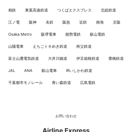
相鉄
東葉高速鉄道
つくばエクスプレス
北総鉄道
江ノ電
阪神
名鉄
阪急
近鉄
南海
京阪
Osaka Metro
阪堺電車
能勢電鉄
叡山電鉄
山陽電車
えちごトキめき鉄道
秩父鉄道
富士山麓電気鉄道
大井川鐵道
伊豆箱根鉄道
豊橋鉄道
JAL
ANA
叡山電車
IRいしかわ鉄道
千葉都市モノレール
青い森鉄道
広島電鉄
お問い合わせ
Airline Express