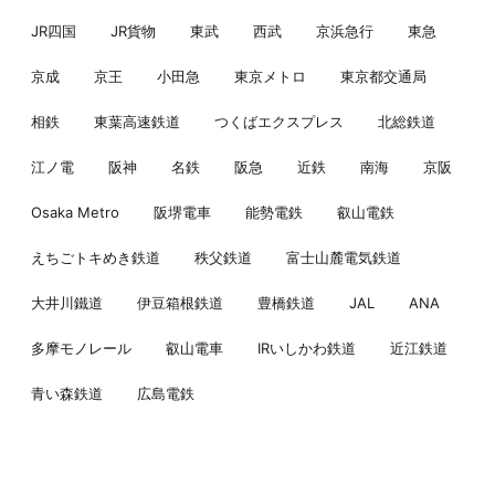
JR四国
JR貨物
東武
西武
京浜急行
東急
京成
京王
小田急
東京メトロ
東京都交通局
相鉄
東葉高速鉄道
つくばエクスプレス
北総鉄道
江ノ電
阪神
名鉄
阪急
近鉄
南海
京阪
Osaka Metro
阪堺電車
能勢電鉄
叡山電鉄
えちごトキめき鉄道
秩父鉄道
富士山麓電気鉄道
大井川鐵道
伊豆箱根鉄道
豊橋鉄道
JAL
ANA
多摩モノレール
叡山電車
IRいしかわ鉄道
近江鉄道
青い森鉄道
広島電鉄