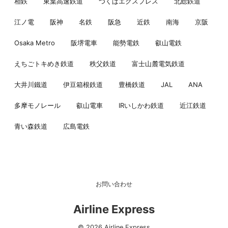
相鉄
東葉高速鉄道
つくばエクスプレス
北総鉄道
江ノ電
阪神
名鉄
阪急
近鉄
南海
京阪
Osaka Metro
阪堺電車
能勢電鉄
叡山電鉄
えちごトキめき鉄道
秩父鉄道
富士山麓電気鉄道
大井川鐵道
伊豆箱根鉄道
豊橋鉄道
JAL
ANA
多摩モノレール
叡山電車
IRいしかわ鉄道
近江鉄道
青い森鉄道
広島電鉄
お問い合わせ
Airline Express
© 2026 Airline Express