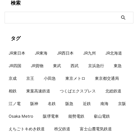
検索
タグ
JR東日本
JR東海
JR西日本
JR九州
JR北海道
JR四国
JR貨物
東武
西武
京浜急行
東急
京成
京王
小田急
東京メトロ
東京都交通局
相鉄
東葉高速鉄道
つくばエクスプレス
北総鉄道
江ノ電
阪神
名鉄
阪急
近鉄
南海
京阪
Osaka Metro
阪堺電車
能勢電鉄
叡山電鉄
えちごトキめき鉄道
秩父鉄道
富士山麓電気鉄道