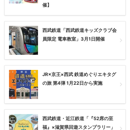
催】
西武鉄道「西武鉄道キッズクラブ会
員限定 電車教室」3月1日開催
JR×京王×西武 鉄道めぐりエキタグ
の旅 第4弾 1月22日から実施
西武鉄道・近江鉄道「『52席の至
福』×滋賀県回遊スタンプラリー」