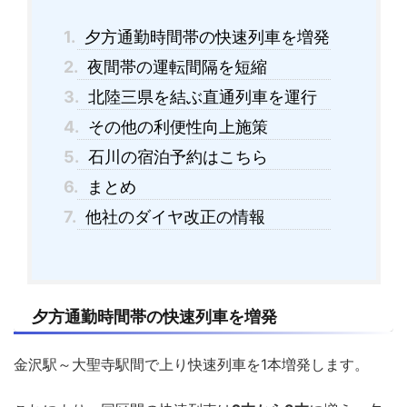
1.
夕方通勤時間帯の快速列車を増発
2.
夜間帯の運転間隔を短縮
3.
北陸三県を結ぶ直通列車を運行
4.
その他の利便性向上施策
5.
石川の宿泊予約はこちら
6.
まとめ
7.
他社のダイヤ改正の情報
夕方通勤時間帯の快速列車を増発
金沢駅～大聖寺駅間で上り快速列車を1本増発します。