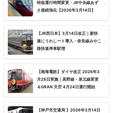
特急運行時間変更・JR中央線あず
さ接続強化【2026年3月14日】
【JR西日本】3月14日改正｜新快
速にうれしート導入・奈良線みやこ
路快速停車駅増
【南海電鉄】ダイヤ改正 2026年3
月28日実施｜高野線・泉北線変更
＆GRAN 天空 4月24日運行開始
【神戸市交通局 】2026年3月14日