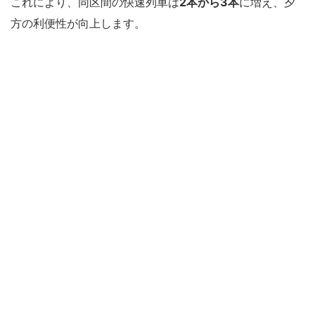
これにより、同区間の快速列車は
2本から3本
に増え、夕
方の利便性が向上します。