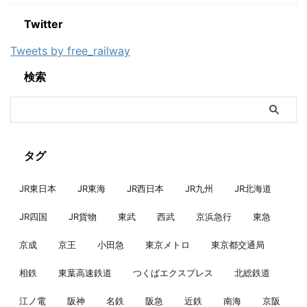
Twitter
Tweets by free_railway
検索
タグ
JR東日本
JR東海
JR西日本
JR九州
JR北海道
JR四国
JR貨物
東武
西武
京浜急行
東急
京成
京王
小田急
東京メトロ
東京都交通局
相鉄
東葉高速鉄道
つくばエクスプレス
北総鉄道
江ノ電
阪神
名鉄
阪急
近鉄
南海
京阪