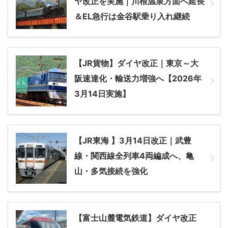
ヤ改正を実施｜川根温泉方面へ延長
＆EL急行は金谷駅乗り入れ継続
【JR貨物】ダイヤ改正｜東京～大
阪速達化・輸送力増強へ【2026年
3月14日実施】
【JR東海 】3月14日改正｜武豊
線・関西線全列車4両編成へ、亀
山・多気接続を強化
【富士山麓電気鉄道】ダイヤ改正