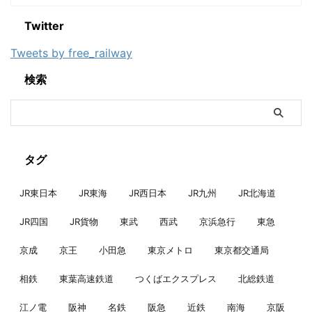
Twitter
Tweets by free_railway
検索
タグ
JR東日本
JR東海
JR西日本
JR九州
JR北海道
JR四国
JR貨物
東武
西武
京浜急行
東急
京成
京王
小田急
東京メトロ
東京都交通局
相鉄
東葉高速鉄道
つくばエクスプレス
北総鉄道
江ノ電
阪神
名鉄
阪急
近鉄
南海
京阪