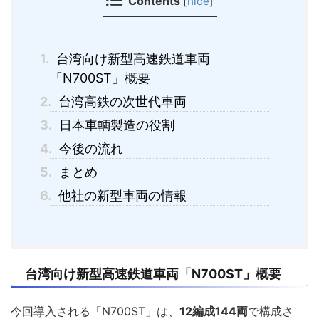
Contents
[
hide
]
1.
台湾向け新型高速鉄道車両
「N700ST」概要
2.
台湾高鉄の次世代車両
3.
日本車輌製造の役割
4.
今後の流れ
5.
まとめ
6.
他社の新型車両の情報
台湾向け新型高速鉄道車両「N700ST」概要
今回導入される「N700ST」は、
12編成144両
で構成さ