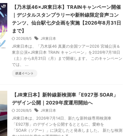
【乃木坂46×JR東日本】TRAINキャンペーン開催
｜デジタルスタンプラリーや新幹線限定音声コン
テンツ、仙台駅七夕企画を実施【2026年8月31日
まで】
2026/8/5
JR東日本
JR東日本は、「乃木坂46 真夏の全国ツアー2026 宮城公演＆
東京公演×JR東日本 TRAIN キャンペーン」を2026年7月18日
（土）から8月31日（月）まで開催します。 このキャンペーン
では、 ...
鉄道イベント
【JR東日本】新幹線新検測車「E927形 SOAR」
デザイン公開｜2029年度運用開始へ
2026/8/5
JR東日本
JR東日本は、2026年7月14日、新たな新幹線専用検測車
「E927形」のデザインを公開するとともに、愛称を
「SOAR（ソアー）」に決定したと発表しました。 新たな検測