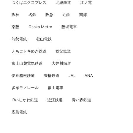
つくばエクスプレス
北総鉄道
江ノ電
阪神
名鉄
阪急
近鉄
南海
京阪
Osaka Metro
阪堺電車
能勢電鉄
叡山電鉄
えちごトキめき鉄道
秩父鉄道
富士山麓電気鉄道
大井川鐵道
伊豆箱根鉄道
豊橋鉄道
JAL
ANA
多摩モノレール
叡山電車
IRいしかわ鉄道
近江鉄道
青い森鉄道
広島電鉄