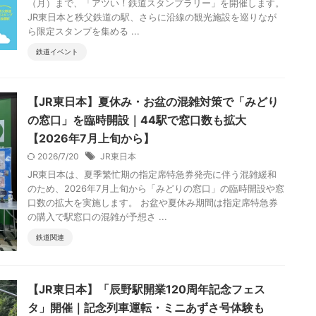
（月）まで、「アツい！鉄道スタンプラリー」を開催します。
JR東日本と秩父鉄道の駅、さらに沿線の観光施設を巡りなが
ら限定スタンプを集める ...
鉄道イベント
【JR東日本】夏休み・お盆の混雑対策で「みどり
の窓口」を臨時開設｜44駅で窓口数も拡大
【2026年7月上旬から】
2026/7/20
JR東日本
JR東日本は、夏季繁忙期の指定席特急券発売に伴う混雑緩和
のため、2026年7月上旬から「みどりの窓口」の臨時開設や窓
口数の拡大を実施します。 お盆や夏休み期間は指定席特急券
の購入で駅窓口の混雑が予想さ ...
鉄道関連
【JR東日本】「辰野駅開業120周年記念フェス
タ」開催｜記念列車運転・ミニあずさ号体験も