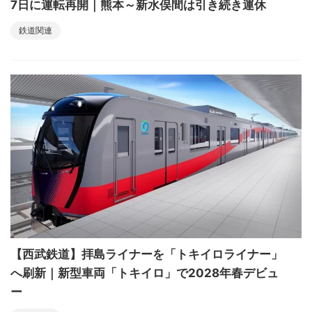
7日に運転再開｜熊本～新水俣間は引き続き運休
鉄道関連
【西武鉄道】拝島ライナーを「トキイロライナー」
へ刷新｜新型車両「トキイロ」で2028年春デビュ
ー