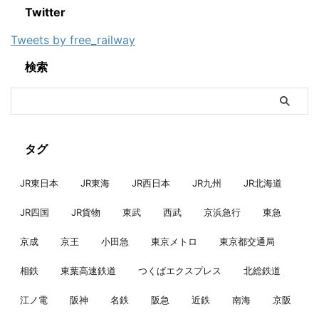
Twitter
Tweets by free_railway
検索
タグ
JR東日本
JR東海
JR西日本
JR九州
JR北海道
JR四国
JR貨物
東武
西武
京浜急行
東急
京成
京王
小田急
東京メトロ
東京都交通局
相鉄
東葉高速鉄道
つくばエクスプレス
北総鉄道
江ノ電
阪神
名鉄
阪急
近鉄
南海
京阪