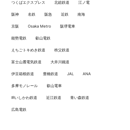
つくばエクスプレス
北総鉄道
江ノ電
阪神
名鉄
阪急
近鉄
南海
京阪
Osaka Metro
阪堺電車
能勢電鉄
叡山電鉄
えちごトキめき鉄道
秩父鉄道
富士山麓電気鉄道
大井川鐵道
伊豆箱根鉄道
豊橋鉄道
JAL
ANA
多摩モノレール
叡山電車
IRいしかわ鉄道
近江鉄道
青い森鉄道
広島電鉄