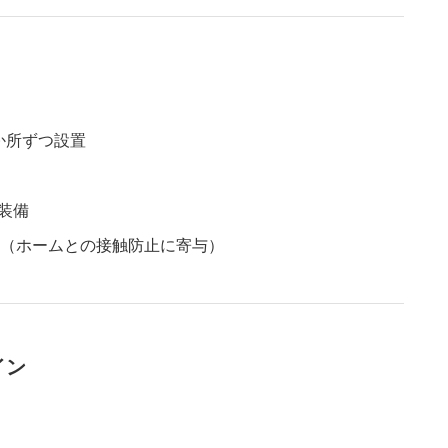
か所ずつ設置
に装備
載（ホームとの接触防止に寄与）
イン