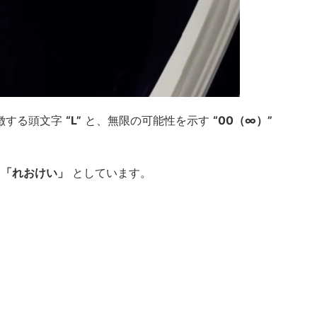
象徴する頭文字
“L”
と、無限の可能性を示す
“00（∞）”
み
「れおけい」
としています。