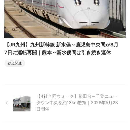
【JR九州】九州新幹線 新水俣～鹿児島中央間が8月
7日に運転再開｜熊本～新水俣間は引き続き運休
鉄道関連
【4社合同ウォーク】勝田台～千葉ニュー
タウン中央を約13km散策｜2026年5月23
日開催