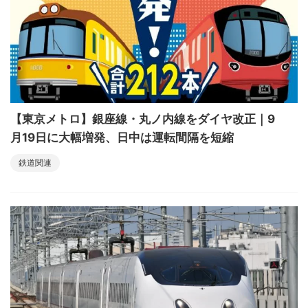
【東京メトロ】銀座線・丸ノ内線をダイヤ改正｜9
月19日に大幅増発、日中は運転間隔を短縮
鉄道関連